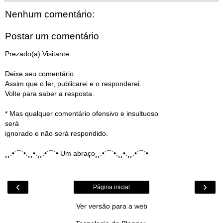
Nenhum comentário:
Postar um comentário
Prezado(a) Visitante
Deixe seu comentário.
Assim que o ler, publicarei e o responderei.
Volte para saber a resposta.
* Mas qualquer comentário ofensivo e insultuoso
será
ignorado e não será respondido.
¸¸.•´¯`•.¸¸•.¸¸.•´¯`• Um abraço¸¸.•´¯`•.¸¸•.¸¸.•´¯`•
‹
›
Página inicial
Ver versão para a web