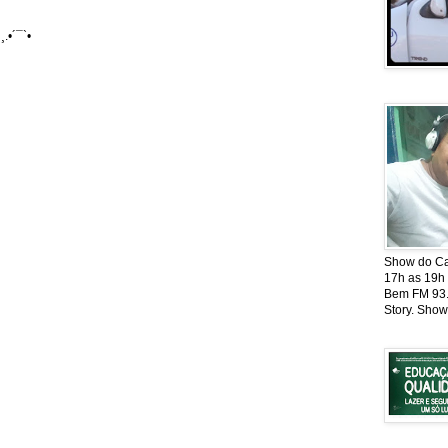
¸.•´¯`•
Show do Cat
17h as 19h
Bem FM 93.5
Story. Show