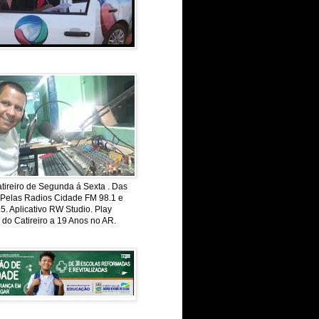
ireiro de Segunda á Sexta . Das
 Pelas Radios Cidade FM 98.1 e
. Aplicativo RW Studio. Play
 do Catireiro a 19 Anos no AR.