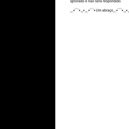
ignorado e não será respondido.
¸¸.•´¯`•.¸¸•.¸¸.•´¯`• Um abraço¸¸.•´¯`•.¸¸•.¸