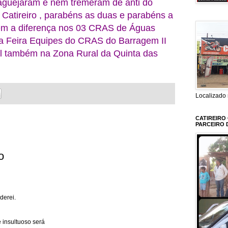
guejaram e nem tremeram de anti do
 Catireiro , parabéns as duas e parabéns a
em a diferença nos 03 CRAS de Águas
ta Feira Equipes do CRAS do Barragem II
ial também na Zona Rural da Quinta das
Localizado 
CATIREIRO
PARCEIRO 
o
derei.
 insultuoso será