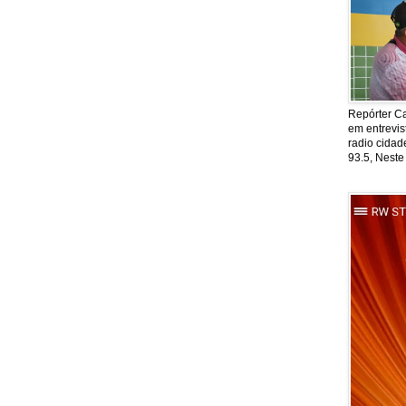
Repórter Ca
em entrevis
radio cida
93.5, Neste