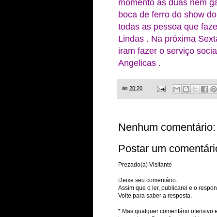
momento as duas nem ga
boca de ferro do show do
todas as pessoa que faz
Lindas . Na próxima Sex
iram fazer o serviço soc
Angelicas .
às
20:20
Nenhum comentário:
Postar um comentári
Prezado(a) Visitante
Deixe seu comentário.
Assim que o ler, publicarei e o respon
Volte para saber a resposta.
* Mas qualquer comentário ofensivo e