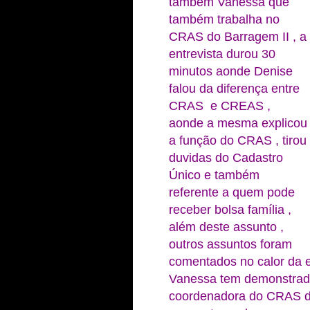
também Vanessa que
também trabalha no
CRAS do Barragem II , a
entrevista durou 30
minutos aonde Denise
falou da diferença entre
CRAS e CREAS ,
aonde a mesma explicou
a função do CRAS , tirou
duvidas do Cadastro
Único e também
referente a quem pode
receber bolsa família ,
além deste assunto ,
outros assuntos foram
comentados no calor da e
Vanessa tem demonstrad
coordenadora do CRAS d