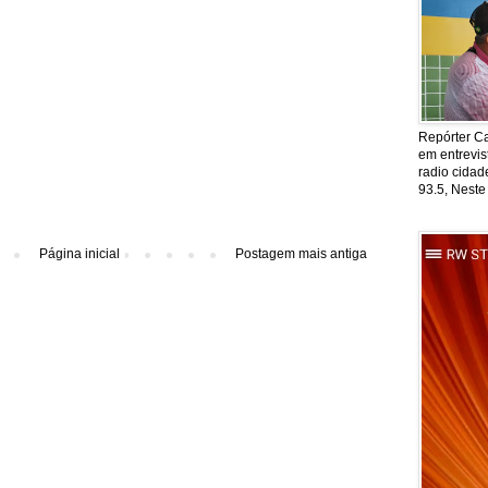
Repórter Ca
em entrevis
radio cida
93.5, Neste
Página inicial
Postagem mais antiga