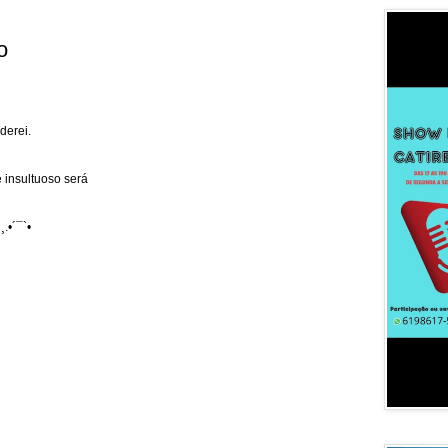
o
derei.
 insultuoso será
¸.•´¯`•