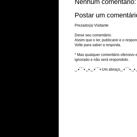
Nenhum comentário:
Postar um comentári
Prezado(a) Visitante
Deixe seu comentário.
Assim que o ler, publicarei e o respon
Volte para saber a resposta.
* Mas qualquer comentário ofensivo e
ignorado e não será respondido.
¸¸.•´¯`•.¸¸•.¸¸.•´¯`• Um abraço¸¸.•´¯`•.¸¸•.¸