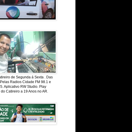
ireiro de Segunda á Sexta . Das
 Pelas Radios Cidade FM 98.1 e
. Aplicativo RW Studio. Play
 do Catireiro a 19 Anos no AR.