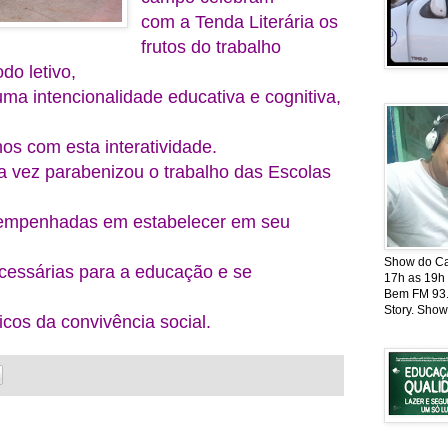
com a Tenda Literária os
frutos do trabalho
odo letivo,
uma intencionalidade educativa e cognitiva,
nos com esta interatividade.
a vez parabenizou o trabalho das Escolas
 empenhadas em estabelecer em seu
Show do Cat
essárias para a educação e se
17h as 19h
Bem FM 93.5
Story. Show
cos da convivência social.