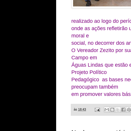
realizado ao logo do perí
onde as ações refletirão 
moral e
social, no decorrer dos a
O Vereador Zezito por su
Campo em
Águas Lindas que estão
Projeto Político
Pedagógico as bases nec
preocupam também
em promover valores bási
às
18:43