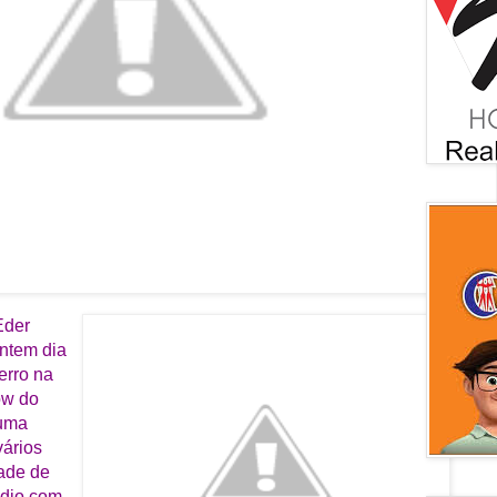
Eder
ontem dia
erro na
ow do
 uma
vários
dade de
ádio com