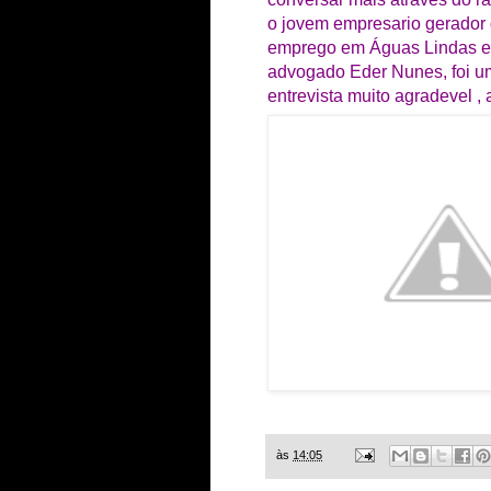
o jovem empresario gerador
emprego em Águas Lindas e
advogado Eder Nunes, foi 
entrevista muito agradevel ,
às
14:05