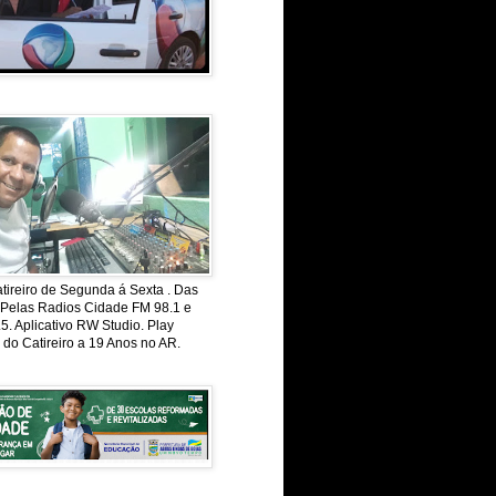
ireiro de Segunda á Sexta . Das
 Pelas Radios Cidade FM 98.1 e
. Aplicativo RW Studio. Play
 do Catireiro a 19 Anos no AR.