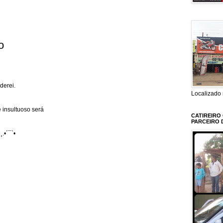
o
derei.
Localizado 
 insultuoso será
CATIREIRO
PARCEIRO 
¸.•´¯`•