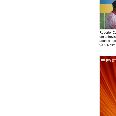
Repórter Ca
em entrevis
radio cida
93.5, Neste