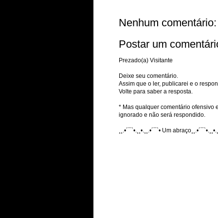
Nenhum comentário:
Postar um comentári
Prezado(a) Visitante
Deixe seu comentário.
Assim que o ler, publicarei e o respon
Volte para saber a resposta.
* Mas qualquer comentário ofensivo e
ignorado e não será respondido.
¸¸.•´¯`•.¸¸•.¸¸.•´¯`• Um abraço¸¸.•´¯`•.¸¸•.¸