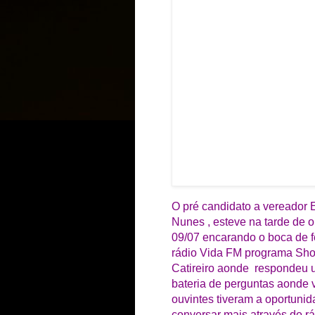
O pré candidato a vereador 
Nunes , esteve na tarde de 
09/07 encarando o boca de f
rádio Vida FM programa Sh
Catireiro aonde respondeu
bateria de perguntas aonde 
ouvintes tiveram a oportuni
conversar mais através do r