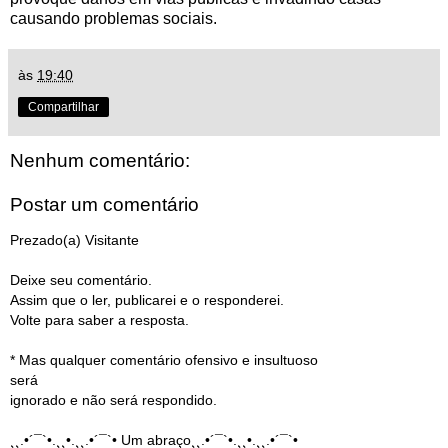
causando problemas sociais.
às
19:40
Compartilhar
Nenhum comentário:
Postar um comentário
Prezado(a) Visitante
Deixe seu comentário.
Assim que o ler, publicarei e o responderei.
Volte para saber a resposta.
* Mas qualquer comentário ofensivo e insultuoso
será
ignorado e não será respondido.
¸¸.•´¯`•.¸¸•.¸¸.•´¯`• Um abraço¸¸.•´¯`•.¸¸•.¸¸.•´¯`•