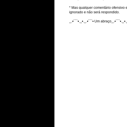
* Mas qualquer comentário ofensivo e
ignorado e não será respondido.
¸¸.•´¯`•.¸¸•.¸¸.•´¯`• Um abraço¸¸.•´¯`•.¸¸•.¸