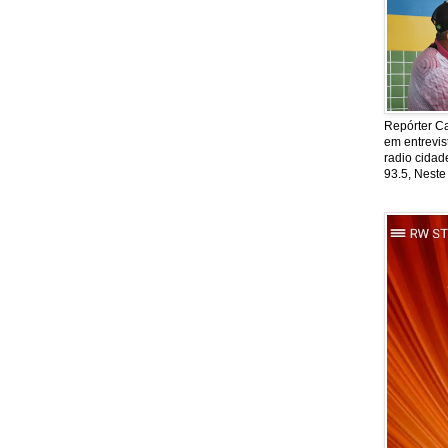
Repórter Ca
em entrevis
radio cida
93.5, Neste