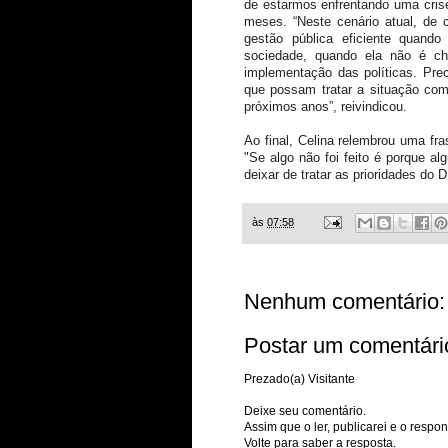
de estarmos enfrentando uma cris
meses. “Neste cenário atual, de 
gestão pública eficiente quando
sociedade, quando ela não é ch
implementação das políticas. Pr
que possam tratar a situação com
próximos anos”, reivindicou.
Ao final, Celina relembrou uma fr
"Se algo não foi feito é porque a
deixar de tratar as prioridades do D
às
07:58
Nenhum comentário:
Postar um comentári
Prezado(a) Visitante
Deixe seu comentário.
Assim que o ler, publicarei e o respon
Volte para saber a resposta.