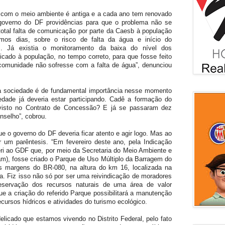
 com o meio ambiente é antiga e a cada ano tem renovado
governo do DF providências para que o problema não se
otal falta de comunicação por parte da Caesb à população
mos dias, sobre o risco de falta da água e início do
s. Já existia o monitoramento da baixa do nível dos
icado à população, no tempo correto, para que fosse feito
omunidade não sofresse com a falta de água”, denunciou
da sociedade é de fundamental importância nesse momento
iedade já deveria estar participando. Cadê a formação do
visto no Contrato de Concessão? E já se passaram dez
nselho”, cobrou.
ue o governo do DF deveria ficar atento e agir logo. Mas ao
ir um parêntesis. “Em fevereiro deste ano, pela Indicação
eri ao GDF que, por meio da Secretaria do Meio Ambiente e
bram), fosse criado o Parque de Uso Múltiplo da Barragem do
s margens do BR-080, na altura do km 16, localizada na
a. Fiz isso não só por ser uma reivindicação de moradores
servação dos recursos naturais de uma área de valor
e a criação do referido Parque possibilitará a manutenção
ecursos hídricos e atividades do turismo ecológico.
icado que estamos vivendo no Distrito Federal, pelo fato