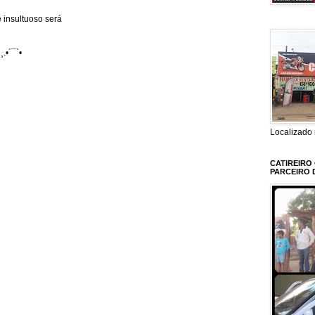
 insultuoso será
¸.•´¯`•
Localizado 
CATIREIRO
PARCEIRO 