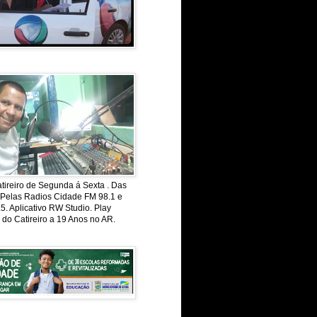
ireiro de Segunda á Sexta . Das
 Pelas Radios Cidade FM 98.1 e
. Aplicativo RW Studio. Play
 do Catireiro a 19 Anos no AR.