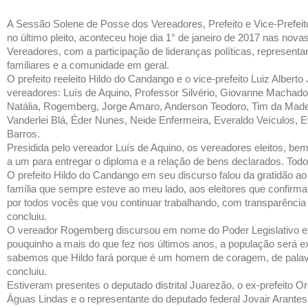
A Sessão Solene de Posse dos Vereadores, Prefeito e Vice-Prefeit
no último pleito, aconteceu hoje dia 1° de janeiro de 2017 nas nov
Vereadores, com a participação de lideranças políticas, representa
familiares e a comunidade em geral.
O prefeito reeleito Hildo do Candango e o vice-prefeito Luiz Albert
vereadores: Luís de Aquino, Professor Silvério, Giovanne Machad
Natália, Rogemberg, Jorge Amaro, Anderson Teodoro, Tim da Madeire
Vanderlei Blá, Éder Nunes, Neide Enfermeira, Everaldo Veículos, Ev
Barros.
Presidida pelo vereador Luís de Aquino, os vereadores eleitos, b
a um para entregar o diploma e a relação de bens declarados. Tod
O prefeito Hildo do Candango em seu discurso falou da gratidão a
família que sempre esteve ao meu lado, aos eleitores que confirma
por todos vocês que vou continuar trabalhando, com transparência
concluiu.
O vereador Rogemberg discursou em nome do Poder Legislativo e af
pouquinho a mais do que fez nos últimos anos, a população será ex
sabemos que Hildo fará porque é um homem de coragem, de palavra
concluiu.
Estiveram presentes o deputado distrital Juarezão, o ex-prefeito Orda
Águas Lindas e o representante do deputado federal Jovair Arantes