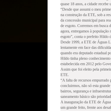
quase 18 anos, a cidade recebe
“Desde que assumi o meu primei
na construção da ETE, sob a re
da concessão municipal para real
de esgoto. Corremos em busca de
agora, entregamos à população n
esgoto”, conta o prefeito Hild
Desde 1999, a ETE de Águas Lin
lentamente em face das dificuld
quando era deputado estadual po
Hildo tinha pleno conhecimento
estabelecida em 2012 pelo Gove
Assim que foi eleito pela primei
ETE.
“A falta de recursos empurrado 
concluirmos, não só esta grande 
bairros, segurança e infraestrut
saneamento básico são prioridad
A inauguração da ETE de Águas L
um grande feito, frente aos des