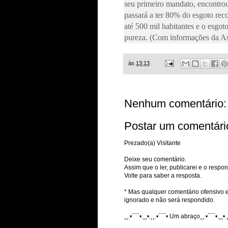
seu primeiro mandato, encontro
passará a ter 80% do esgoto rec
até 500 mil habitantes e o esgot
pureza. (Com informações da A
às
13:13
Nenhum comentário:
Postar um comentári
Prezado(a) Visitante
Deixe seu comentário.
Assim que o ler, publicarei e o respon
Volte para saber a resposta.
* Mas qualquer comentário ofensivo e
ignorado e não será respondido.
¸¸.•´¯`•.¸¸•.¸¸.•´¯`• Um abraço¸¸.•´¯`•.¸¸•.¸