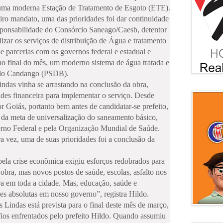
 uma moderna Estação de Tratamento de Esgoto (ETE).
ro mandato, uma das prioridades foi dar continuidade
sponsabilidade do Consórcio Saneago/Caesb, detentor
izar os serviços de distribuição de Água e tratamento
 parcerias com os governos federal e estadual e
o final do mês, um moderno sistema de água tratada e
o do Candango (PSDB).
das vinha se arrastando na conclusão da obra,
ades financeira para implementar o serviço. Desde
r Goiás, portanto bem antes de candidatar-se prefeito,
 da meta de universalização do saneamento básico,
rno Federal e pela Organização Mundial de Saúde.
ra vez, uma de suas prioridades foi a conclusão da
pela crise econômica exigiu esforços redobrados para
obra, mas novos postos de saúde, escolas, asfalto nos
ura em toda a cidade. Mas, educação, saúde e
es absolutas em nosso governo”, registra Hildo.
indas está prevista para o final deste mês de março,
afios enfrentados pelo prefeito Hildo. Quando assumiu