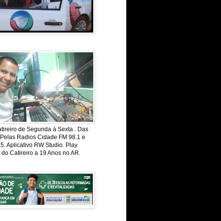
ireiro de Segunda á Sexta . Das
 Pelas Radios Cidade FM 98.1 e
. Aplicativo RW Studio. Play
 do Catireiro a 19 Anos no AR.