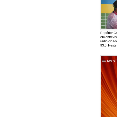
Repórter Ca
em entrevis
radio cida
93.5, Neste