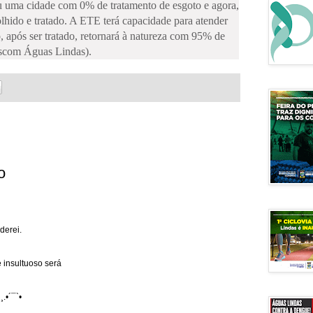
u uma cidade com 0% de tratamento de esgoto e agora,
olhido e tratado. A ETE terá capacidade para atender
o, após ser tratado, retornará à natureza com 95% de
scom Águas Lindas).
o
derei.
 insultuoso será
¸.•´¯`•