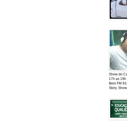
Show do Cat
17h as 19h
Bem FM 93.5
Story. Show