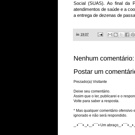
Social (SUAS). Ao final da P
atendimentos de saúde e a coo
a entrega de dezenas de passa
às
19:07
Nenhum comentário:
Postar um comentári
Prezado(a) Visitante
Deixe seu comentário.
Assim que o ler, publicarei e o respon
Volte para saber a resposta.
* Mas qualquer comentário ofensivo e
ignorado e não será respondido.
¸¸.•´¯`•.¸¸•.¸¸.•´¯`• Um abraço¸¸.•´¯`•.¸¸•.¸