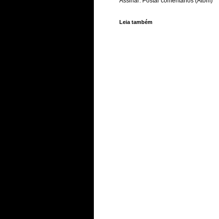
Assinar:
Postar comentários (Atom)
Leia também