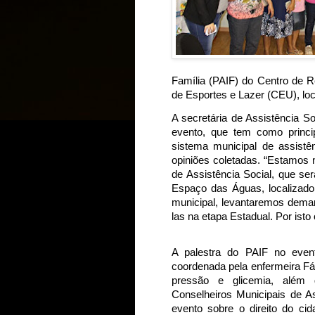
Família (PAIF) do Centro de Re
de Esportes e Lazer (CEU), loc
A secretária de Assistência So
evento, que tem como principa
sistema municipal de assistê
opiniões coletadas. “Estamos 
de Assistência Social, que ser
Espaço das Águas, localizado
municipal, levantaremos deman
las na etapa Estadual. Por isto
A palestra do PAIF no event
coordenada pela enfermeira Fá
pressão e glicemia, além d
Conselheiros Municipais de As
evento sobre o direito do ci