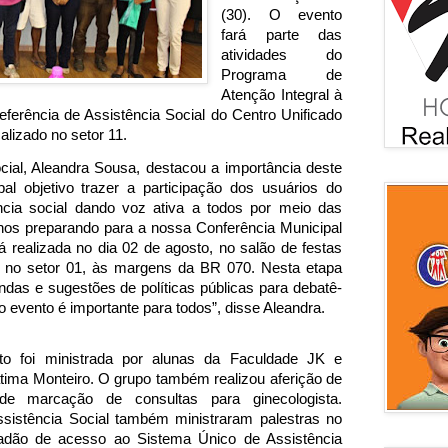
(30). O evento 
fará parte das 
atividades do 
Programa de 
Atenção Integral à 
ferência de Assistência Social do Centro Unificado 
alizado no setor 11.
cial, Aleandra Sousa, destacou a importância deste 
l objetivo trazer a participação dos usuários do 
ncia social dando voz ativa a todos por meio das 
nos preparando para a nossa Conferência Municipal 
á realizada no dia 02 de agosto, no salão de festas 
 no setor 01, às margens da BR 070. Nesta etapa 
das e sugestões de políticas públicas para debatê-
 o evento é importante para todos”, disse Aleandra.
o foi ministrada por alunas da Faculdade JK e 
tima Monteiro. O grupo também realizou aferição de 
e marcação de consultas para ginecologista. 
sistência Social também ministraram palestras no 
dadão de acesso ao Sistema Único de Assistência 