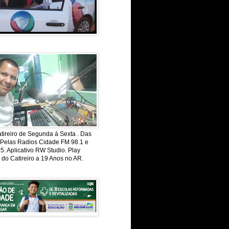
ireiro de Segunda á Sexta . Das
 Pelas Radios Cidade FM 98.1 e
. Aplicativo RW Studio. Play
 do Catireiro a 19 Anos no AR.