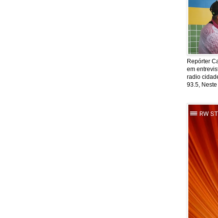
Repórter Ca
em entrevis
radio cida
93.5, Neste