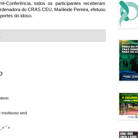
ré-Conferência, todos os participantes receberam 
rdenadora do CRAS CEU, Marileide Pereira, efetuou 
portes do idoso.
o
derei.
 insultuoso será
¸.•´¯`•