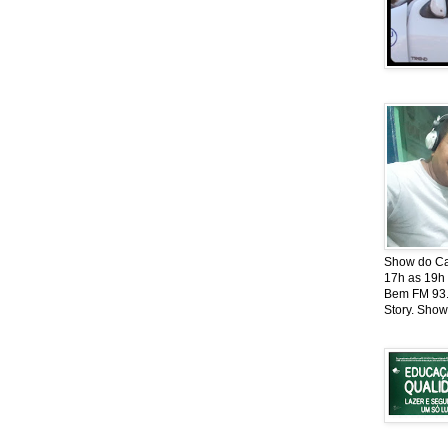
Show do Cat
17h as 19h
Bem FM 93.5
Story. Show