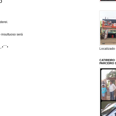
o
derei.
 insultuoso será
¸.•´¯`•
Localizado 
CATIREIRO
PARCEIRO 