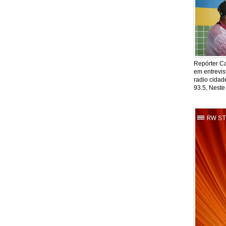
Repórter Ca
em entrevis
radio cida
93.5, Neste