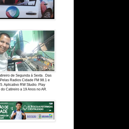
ireiro de Segunda á Sexta . Das
 Pelas Radios Cidade FM 98.1 e
. Aplicativo RW Studio. Play
 do Catireiro a 19 Anos no AR.