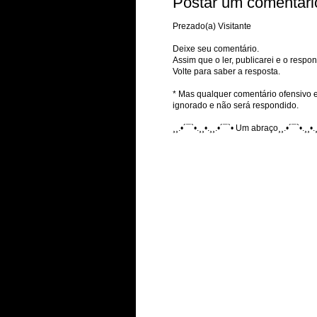
Postar um comentári
Prezado(a) Visitante
Deixe seu comentário.
Assim que o ler, publicarei e o respon
Volte para saber a resposta.
* Mas qualquer comentário ofensivo e
ignorado e não será respondido.
¸¸.•´¯`•.¸¸•.¸¸.•´¯`• Um abraço¸¸.•´¯`•.¸¸•.¸