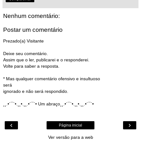
Nenhum comentário:
Postar um comentário
Prezado(a) Visitante
Deixe seu comentário.
Assim que o ler, publicarei e o responderei.
Volte para saber a resposta.
* Mas qualquer comentário ofensivo e insultuoso
será
ignorado e não será respondido.
¸¸.•´¯`•.¸¸•.¸¸.•´¯`• Um abraço¸¸.•´¯`•.¸¸•.¸¸.•´¯`•
‹
›
Página inicial
Ver versão para a web