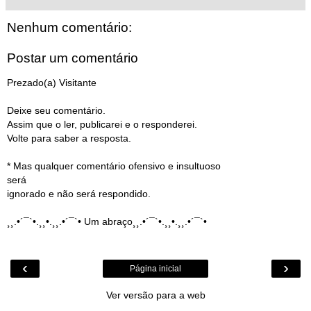
Nenhum comentário:
Postar um comentário
Prezado(a) Visitante
Deixe seu comentário.
Assim que o ler, publicarei e o responderei.
Volte para saber a resposta.
* Mas qualquer comentário ofensivo e insultuoso
será
ignorado e não será respondido.
¸¸.•´¯`•.¸¸•.¸¸.•´¯`• Um abraço¸¸.•´¯`•.¸¸•.¸¸.•´¯`•
‹
›
Página inicial
Ver versão para a web