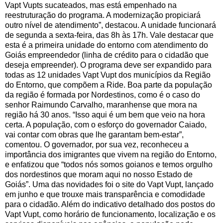
Vapt Vupts sucateados, mas está empenhado na
reestruturação do programa. A modernização propiciará
outro nível de atendimento”, destacou. A unidade funcionará
de segunda a sexta-feira, das 8h às 17h. Vale destacar que
esta é a primeira unidade do entorno com atendimento do
Goiás empreendedor (linha de crédito para o cidadão que
deseja empreender). O programa deve ser expandido para
todas as 12 unidades Vapt Vupt dos municípios da Região
do Entorno, que compõem a Ride. Boa parte da população
da região é formada por Nordestinos, como é o caso do
senhor Raimundo Carvalho, maranhense que mora na
região há 30 anos. “Isso aqui é um bem que veio na hora
certa. A população, com o esforço do governador Caiado,
vai contar com obras que lhe garantam bem-estar”,
comentou. O governador, por sua vez, reconheceu a
importância dos imigrantes que vivem na região do Entorno,
e enfatizou que “todos nós somos goianos e temos orgulho
dos nordestinos que moram aqui no nosso Estado de
Goiás”. Uma das novidades foi o site do Vapt Vupt, lançado
em junho e que trouxe mais transparência e comodidade
para o cidadão. Além do indicativo detalhado dos postos do
Vapt Vupt, como horário de funcionamento, localização e os