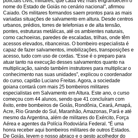
policiais civis, militares, que cada vez mais engrandecem o
nome do Estado de Goiás no cenário nacional”, afirmou
Caiado. Os militares formandos saem prontos para as mais
variadas situações de salvamento em altura. Desde centros
urbanos, prédios, torres de telefonias e de alta tensão,
pontes, estruturas metálicas, até os ambientes naturais,
como cachoeiras, paredes de escaladas, trilhas, onde têm
acessos elevados, ribanceiras. O bombeiro especialista é
capaz de fazer salvamentos, imobilizações, transposições e
acesso, tudo com uso de cordas. “Esse é o preparo para
atuar tanto na execução desses salvamentos quanto na
multiplicação, saindo também instrutores para multiplicar o
conhecimento nas suas unidades”, explicou o coordenador
do curso, capitão Luciano Freitas. Agora, a sociedade
goiana contará com mais 25 bombeiros militares
especialistas em Salvamento em Altura. Este ano, o curso
começou com 44 alunos, sendo que 41 concluíram com
êxito, entre bombeiros de Goiás, Rondônia, Ceará, Amapá,
Acre, Rio Grande do Sul, Maranhão, Amazonas, Pará e até
mesmo da Argentina, além de militares do Exército, Força
Aérea e agentes da Polícia Rodoviária Federal. “É uma
honra receber aqui bombeiros militares de outros Estados.
De Goiás, levem o nosso abraço e o gesto acolhedor do