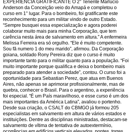
EXPERIÊNCIA GRATIFICANTE O 2° Tenente Marlúcio
Anderson da Conceição veio do Amapá e completou o
curso em 1° lugar. Para o bombeiro, foi gratificante este
reconhecimento para um militar vindo de outro Estado.
“Sempre busquei essa especialização e agora poderei
colaborar muito mais para minha Corporação, que tem
carência nesta área de salvamento em altura.” A enfermeira
Melissa Ferreira era só orgulho. “Ele é muito competente.
Sou fã numero 1 do meu marido”, afirmou. Da Corporação
goiana, soldado Rony Pereira diz que o curso é muito
importante tanto para o militar quanto para a população. “Foi
muito importante porque qualifica e deixa o bombeiro mais
preparado para atender a sociedade”, contou. O curso foi a
oportunidade para Sebastian Perez, que atua em Buenos
Aires, não apenas se aprimorar profissionalmente, mas de
quebra, conhecer o Brasil. Para o argentino, a experiência
foi especial. “É um País maravilhoso, e esse curso é um dos
mais importantes da América Latina”, avaliou o portenho.
Desde sua criação, o CSALT do CBMGO já formou 205
especialistas em salvamento em altura de vários estados e
instituições. Dentre as disciplinas ministradas, destacam-se
salvamento de vítima de tentativa de autoextermínio,
ocorrências em edifícios verticais elevados, pontes, torres,