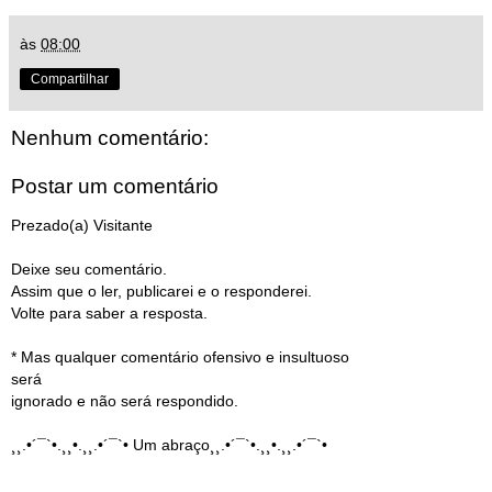
às
08:00
Compartilhar
Nenhum comentário:
Postar um comentário
Prezado(a) Visitante
Deixe seu comentário.
Assim que o ler, publicarei e o responderei.
Volte para saber a resposta.
* Mas qualquer comentário ofensivo e insultuoso
será
ignorado e não será respondido.
¸¸.•´¯`•.¸¸•.¸¸.•´¯`• Um abraço¸¸.•´¯`•.¸¸•.¸¸.•´¯`•