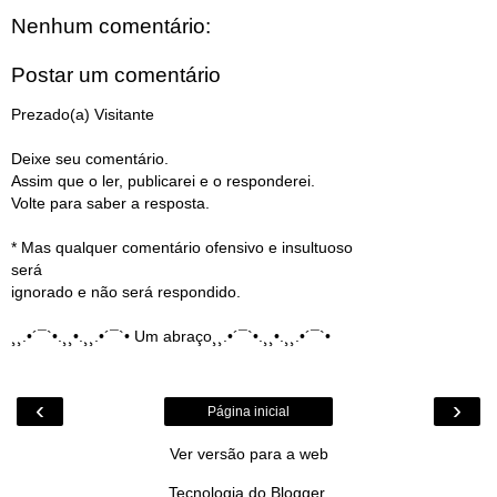
Nenhum comentário:
Postar um comentário
Prezado(a) Visitante
Deixe seu comentário.
Assim que o ler, publicarei e o responderei.
Volte para saber a resposta.
* Mas qualquer comentário ofensivo e insultuoso
será
ignorado e não será respondido.
¸¸.•´¯`•.¸¸•.¸¸.•´¯`• Um abraço¸¸.•´¯`•.¸¸•.¸¸.•´¯`•
‹
›
Página inicial
Ver versão para a web
Tecnologia do
Blogger
.