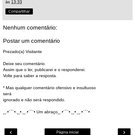
às
13:33
Compartilhar
Nenhum comentário:
Postar um comentário
Prezado(a) Visitante
Deixe seu comentário.
Assim que o ler, publicarei e o responderei.
Volte para saber a resposta.
* Mas qualquer comentário ofensivo e insultuoso
será
ignorado e não será respondido.
¸¸.•´¯`•.¸¸•.¸¸.•´¯`• Um abraço¸¸.•´¯`•.¸¸•.¸¸.•´¯`•
‹
›
Página inicial