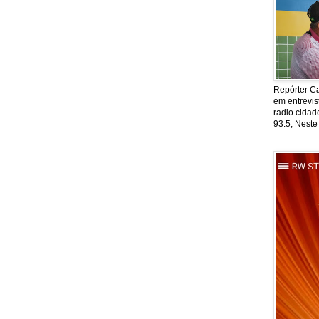
Repórter Ca
em entrevis
radio cida
93.5, Neste