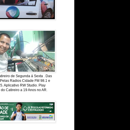
ireiro de Segunda á Sexta . Das
 Pelas Radios Cidade FM 98.1 e
. Aplicativo RW Studio. Play
 do Catireiro a 19 Anos no AR.