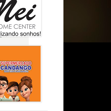
.
e como cachorros
vidoria do