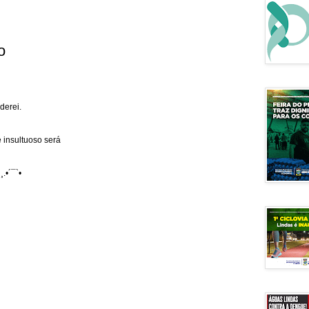
o
derei.
 insultuoso será
¸.•´¯`•