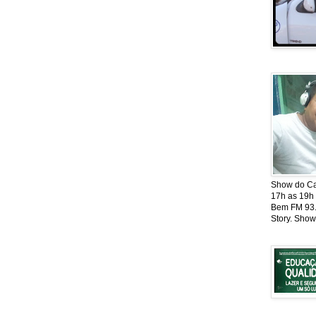
Show do Cat
17h as 19h
Bem FM 93.5
Story. Show