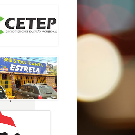
operações de
onados
ornos e riscos