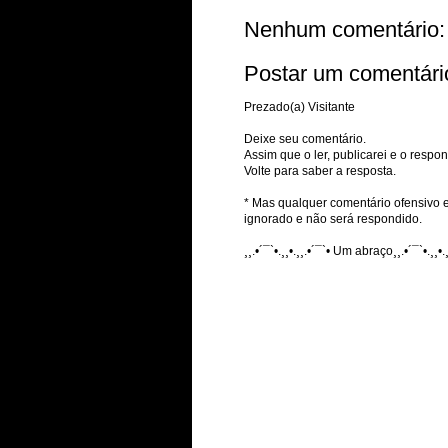
Nenhum comentário:
Postar um comentári
Prezado(a) Visitante
Deixe seu comentário.
Assim que o ler, publicarei e o respon
Volte para saber a resposta.
* Mas qualquer comentário ofensivo e
ignorado e não será respondido.
¸¸.•´¯`•.¸¸•.¸¸.•´¯`• Um abraço¸¸.•´¯`•.¸¸•.¸