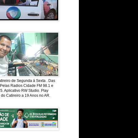
ireiro de Segunda á Sexta . Das
 Pelas Radios Cidade FM 98.1 e
. Aplicativo RW Studio. Play
 do Catireiro a 19 Anos no AR.