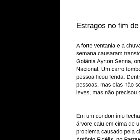
Estragos no fim d
A forte ventania e a chuv
semana causaram transto
Goiânia Ayrton Senna, on
Nacional. Um carro tomb
pessoa ficou ferida. Den
pessoas, mas elas não s
leves, mas não precisou 
Em um condomínio fechad
árvore caiu em cima de u
problema causado pela c
Antônio Fidélis, no Parq