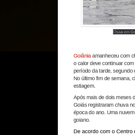
Chuva em Goi
Goiânia
amanheceu com chuv
o calor deve continuar co
período da tarde, segundo o
No último fim de semana, 
estiagem.
Após mais de dois meses de
Goiás registraram chuva n
época do ano. Uma nuvem 
goiano.
De acordo com o Centro 