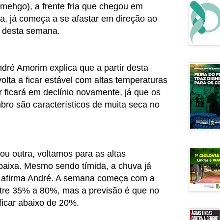
imehgo), a frente fria que chegou em
, já começa a se afastar em direção ao
o desta semana.
ré Amorim explica que a partir desta
volta a ficar estável com altas temperaturas
r ficará em declínio novamente, já que os
ro são característicos de muita seca no
u outra, voltamos para as altas
baixa. Mesmo sendo tímida, a chuva já
a, afirma André. A semana começa com a
ntre 35% a 80%, mas a previsão é que no
 ficar abaixo de 20%.