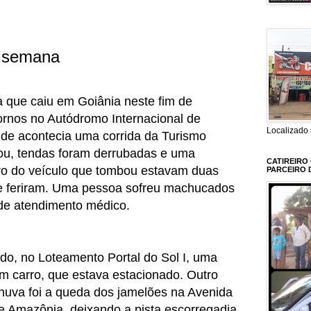
e semana
a que caiu em Goiânia neste fim de
rnos no Autódromo Internacional de
Localizado 
de acontecia uma corrida da Turismo
ou, tendas foram derrubadas e uma
CATIREIRO
tro do veículo que tombou estavam duas
PARCEIRO 
e feriram. Uma pessoa sofreu machucados
de atendimento médico.
o, no Loteamento Portal do Sol I, uma
m carro, que estava estacionado. Outro
huva foi a queda dos jamelões na Avenida
ue Amazônia, deixando a pista escorregadia