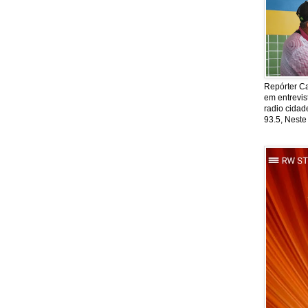
Repórter Ca
em entrevis
radio cida
93.5, Neste