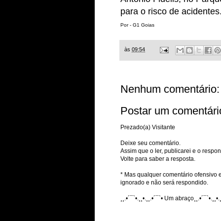
para o risco de acidentes
Por - G1 Goias
às
09:54
Nenhum comentário:
Postar um comentári
Prezado(a) Visitante
Deixe seu comentário.
Assim que o ler, publicarei e o respon
Volte para saber a resposta.
* Mas qualquer comentário ofensivo e
ignorado e não será respondido.
¸¸.•´¯`•.¸¸•.¸¸.•´¯`• Um abraço¸¸.•´¯`•.¸¸•.¸