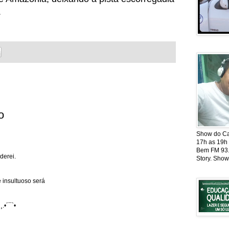
.
o
Show do Cat
17h as 19h
Bem FM 93.5
derei.
Story. Show
 insultuoso será
¸.•´¯`•