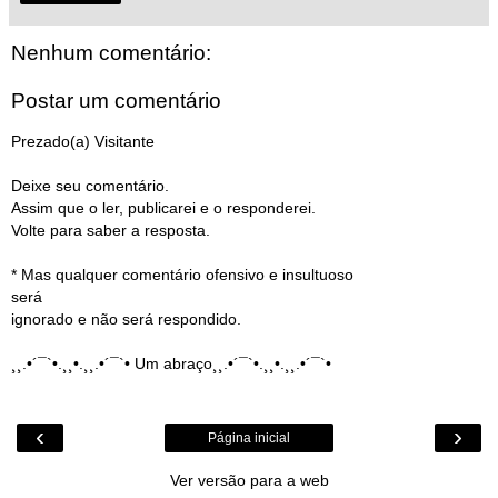
Nenhum comentário:
Postar um comentário
Prezado(a) Visitante
Deixe seu comentário.
Assim que o ler, publicarei e o responderei.
Volte para saber a resposta.
* Mas qualquer comentário ofensivo e insultuoso
será
ignorado e não será respondido.
¸¸.•´¯`•.¸¸•.¸¸.•´¯`• Um abraço¸¸.•´¯`•.¸¸•.¸¸.•´¯`•
‹
›
Página inicial
Ver versão para a web