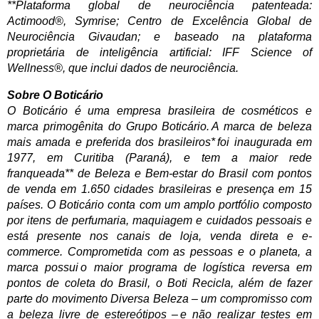
**Plataforma global de neurociência patenteada:
Actimood®, Symrise; Centro de Excelência Global de
Neurociência Givaudan; e baseado na plataforma
proprietária de inteligência artificial: IFF Science of
Wellness®, que inclui dados de neurociência.
Sobre O Boticário
O Boticário é uma empresa brasileira de cosméticos e
marca primogênita do Grupo Boticário. A marca de beleza
mais amada e preferida dos brasileiros* foi inaugurada em
1977, em Curitiba (Paraná), e tem a maior rede
franqueada** de Beleza e Bem-estar do Brasil com pontos
de venda em 1.650 cidades brasileiras e presença em 15
países. O Boticário conta com um amplo portfólio composto
por itens de perfumaria, maquiagem e cuidados pessoais e
está presente nos canais de loja, venda direta e e-
commerce. Comprometida com as pessoas e o planeta, a
marca possui o maior programa de logística reversa em
pontos de coleta do Brasil, o Boti Recicla, além de fazer
parte do movimento Diversa Beleza – um compromisso com
a beleza livre de estereótipos – e não realizar testes em