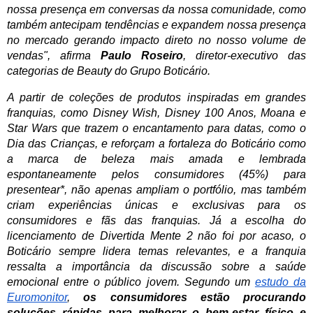
nossa presença em conversas da nossa comunidade, como
também antecipam tendências e expandem nossa presença
no mercado gerando impacto direto no nosso volume de
vendas", afirma
Paulo Roseiro
, diretor-executivo das
categorias de Beauty do Grupo Boticário.
A partir de coleções de produtos inspiradas em grandes
franquias, como Disney Wish, Disney 100 Anos, Moana e
Star Wars que trazem o encantamento para datas, como o
Dia das Crianças, e reforçam a fortaleza do Boticário como
a marca de beleza mais amada e lembrada
espontaneamente pelos consumidores (45%) para
presentear*, não apenas ampliam o portfólio, mas também
criam experiências únicas e exclusivas para os
consumidores e fãs das franquias. Já a escolha do
licenciamento de Divertida Mente 2 não foi por acaso, o
Boticário sempre lidera temas relevantes, e a franquia
ressalta a importância da discussão sobre a saúde
emocional entre o público jovem. Segundo um
estudo da
Euromonitor
,
os
consumidores estão procurando
soluções rápidas para melhorar o bem-estar físico e