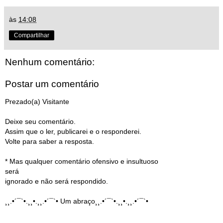
às
14:08
Compartilhar
Nenhum comentário:
Postar um comentário
Prezado(a) Visitante
Deixe seu comentário.
Assim que o ler, publicarei e o responderei.
Volte para saber a resposta.
* Mas qualquer comentário ofensivo e insultuoso
será
ignorado e não será respondido.
¸¸.•´¯`•.¸¸•.¸¸.•´¯`• Um abraço¸¸.•´¯`•.¸¸•.¸¸.•´¯`•