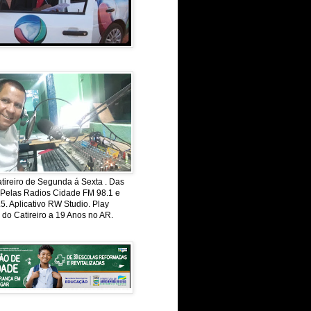
ireiro de Segunda á Sexta . Das
 Pelas Radios Cidade FM 98.1 e
. Aplicativo RW Studio. Play
 do Catireiro a 19 Anos no AR.