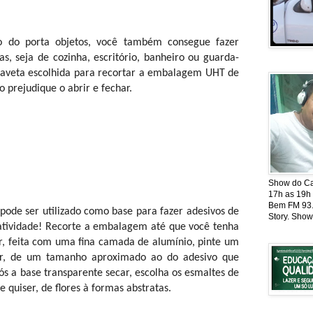
do porta objetos, você também consegue fazer
s, seja de cozinha, escritório, banheiro ou guarda-
 gaveta escolhida para recortar a embalagem UHT de
prejudique o abrir e fechar.
Show do Cat
17h as 19h
Bem FM 93.5
ode ser utilizado como base para fazer adesivos de
Story. Show
iatividade! Recorte a embalagem até que você tenha
or, feita com uma fina camada de alumínio, pinte um
or, de um tamanho aproximado ao do adesivo que
ós a base transparente secar, escolha os esmaltes de
 quiser, de flores à formas abstratas.