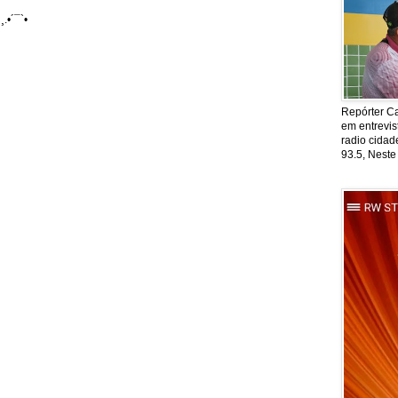
¸.•´¯`•
Repórter Ca
em entrevis
radio cida
93.5, Neste