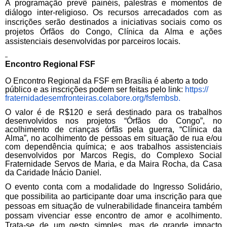
A programação prevê painéis, palestras e momentos de
diálogo inter-religioso. Os recursos arrecadados com as
inscrições serão destinados a iniciativas sociais como os
projetos Órfãos do Congo, Clínica da Alma e ações
assistenciais desenvolvidas por parceiros locais.
Encontro Regional FSF
O Encontro Regional da FSF em Brasília é aberto a todo
público e as inscrições podem ser feitas pelo link:
https://
fraternidadesemfronteiras.
colabore.org/fsfembsb.
O valor é de R$120 e será destinado para os trabalhos
desenvolvidos nos projetos “Órfãos do Congo”, no
acolhimento de crianças órfãs pela guerra, “Clínica da
Alma”, no acolhimento de pessoas em situação de rua e/ou
com dependência química; e aos trabalhos assistenciais
desenvolvidos por Marcos Regis, do Complexo Social
Fraternidade Servos de Maria, e da Maira Rocha, da Casa
da Caridade Inácio Daniel.
O evento conta com a modalidade do Ingresso Solidário,
que possibilita ao participante doar uma inscrição para que
pessoas em situação de vulnerabilidade financeira também
possam vivenciar esse encontro de amor e acolhimento.
Trata-se de um gesto simples, mas de grande impacto