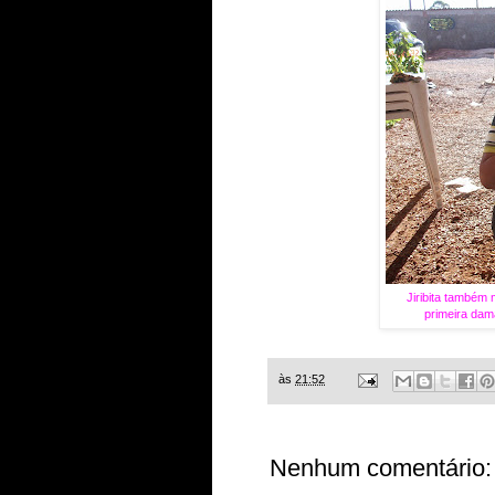
Jiribita também
primeira dama
às
21:52
Nenhum comentário: