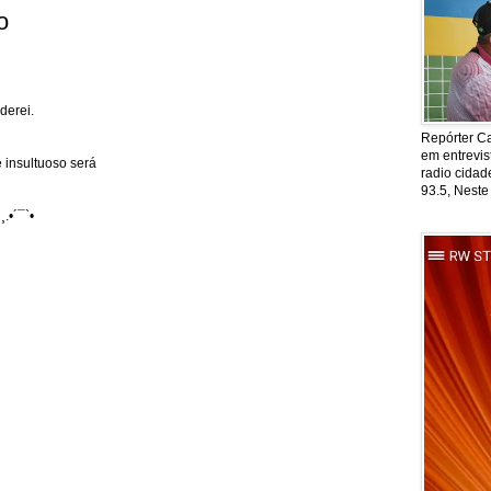
o
derei.
Repórter Ca
em entrevis
 insultuoso será
radio cida
93.5, Neste
¸.•´¯`•