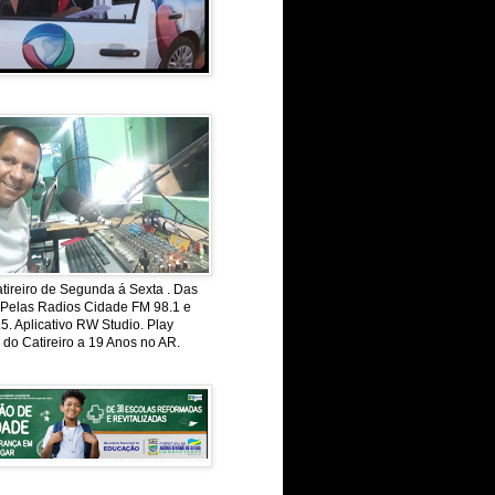
ireiro de Segunda á Sexta . Das
 Pelas Radios Cidade FM 98.1 e
. Aplicativo RW Studio. Play
 do Catireiro a 19 Anos no AR.