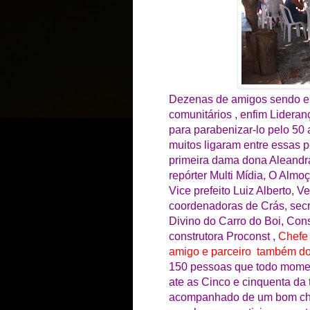
Dezenas de amigos sendo eles 
comunitários , enfim Lidera
para parabenizar-lo pelo 5
muitos ligaram entre essas 
primeira dama dona Aleandr
repórter Multi Mídia, O Almo
Vice prefeito Luiz Alberto, 
coordenadoras de Crás, secr
Divino do Carro do Boi, Co
construtora Proconst ,
Chefe
amigo e parceiro também do 
150 pessoas que todo moment
ate as Cinco e cinquenta da 
acompanhado de um bom chur