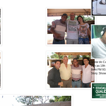
Show do Cat
17h as 19h
Bem FM 93.5
Story. Show