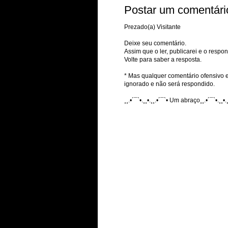
Postar um comentári
Prezado(a) Visitante
Deixe seu comentário.
Assim que o ler, publicarei e o respon
Volte para saber a resposta.
* Mas qualquer comentário ofensivo e
ignorado e não será respondido.
¸¸.•´¯`•.¸¸•.¸¸.•´¯`• Um abraço¸¸.•´¯`•.¸¸•.¸