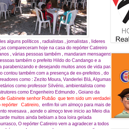
alguns políticos , radialistas , jornalistas , lideres
nças compareceram hoje na casa do repórter Catireiro
0 anos , várias pessoas também , mandaram mensagens e
pessoas também o prefeito Hildo do Candango e a
a parabenizando e desejando muitos anos de vida para o
ço contou também com a presença de ex-prefeitos , do
Vereadores como : Zezito Moura, Vanderlei Blá, Algumas
etários como professor Silvério, ambientalista como
nstrutores como Engenheiro Edmundo , Goiano da
 de Gabinete senhor Rubão que tem sido um verdadeiro
repórter Catireiro
, enfim foi um almoço para mais de
o revesava , aonde o almoço teve inicio ao Meio dia e
tarde muitos ainda bebiam a boa loira gelada
rasco, O repórter Catireiro vem a agradecer a todos