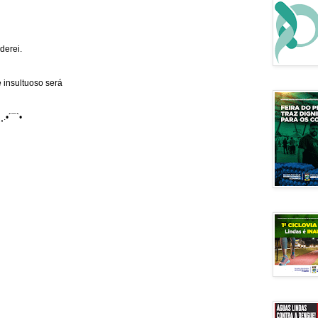
derei.
 insultuoso será
¸.•´¯`•