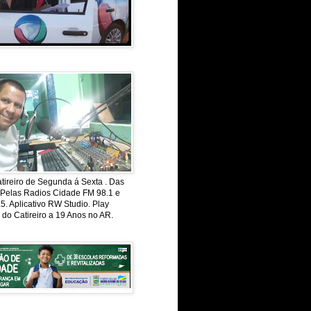
ireiro de Segunda á Sexta . Das
 Pelas Radios Cidade FM 98.1 e
. Aplicativo RW Studio. Play
 do Catireiro a 19 Anos no AR.