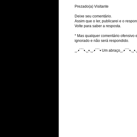
Prezado(a) Visitante
Deixe seu comentário.
Assim que o ler, publicarei e o respon
Volte para saber a resposta.
* Mas qualquer comentário ofensivo e
ignorado e não será respondido.
¸¸.•´¯`•.¸¸•.¸¸.•´¯`• Um abraço¸¸.•´¯`•.¸¸•.¸