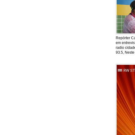
Repórter Ca
em entrevis
radio cida
93.5, Neste