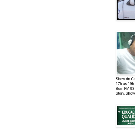
Show do Cat
17h as 19h
Bem FM 93.5
Story. Show