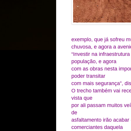
exemplo, que já sofreu m
chuvosa, e agora a aveni
“Investir na infraestrutur
população, e agora
com as obras nesta impor
poder transitar
com mais segurança”, di
O trecho também vai receb
vista que
por ali passam muitos veí
de
asfaltamento irão acabar
comerciantes daquela