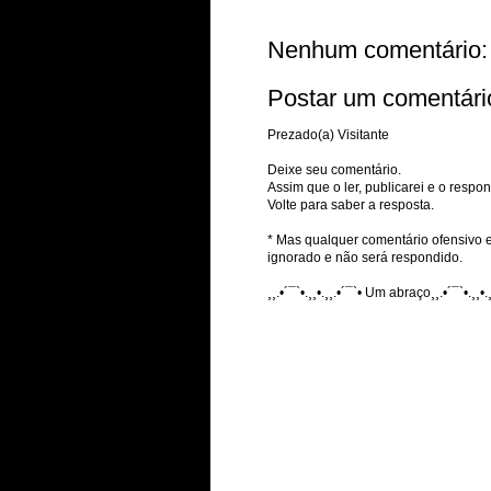
Nenhum comentário:
Postar um comentári
Prezado(a) Visitante
Deixe seu comentário.
Assim que o ler, publicarei e o respon
Volte para saber a resposta.
* Mas qualquer comentário ofensivo e
ignorado e não será respondido.
¸¸.•´¯`•.¸¸•.¸¸.•´¯`• Um abraço¸¸.•´¯`•.¸¸•.¸