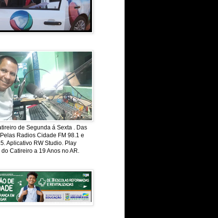
ireiro de Segunda á Sexta . Das
 Pelas Radios Cidade FM 98.1 e
. Aplicativo RW Studio. Play
 do Catireiro a 19 Anos no AR.