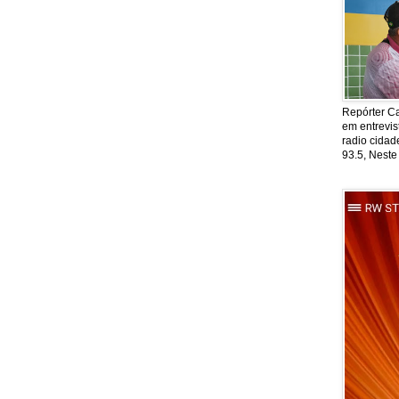
Repórter Ca
em entrevis
radio cida
93.5, Neste