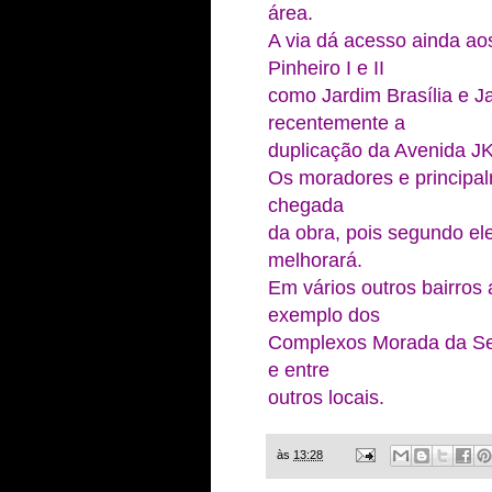
área.
A via dá acesso ainda aos
Pinheiro I e II
como Jardim Brasília e Jar
recentemente a
duplicação da Avenida J
Os moradores e principal
chegada
da obra, pois segundo ele
melhorará.
Em vários outros bairros 
exemplo dos
Complexos Morada da Se
e entre
outros locais.
às
13:28