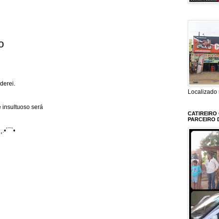
o
derei.
Localizado 
 insultuoso será
CATIREIRO
PARCEIRO 
¸.•´¯`•