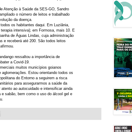
 de Atenção à Saúde da SES-GO, Sandro
ampliado o número de leitos e trabalhado
volução da doença.
 todos os habitantes daqui. Em Luziânia,
 terapia intensiva); em Formosa, mais 10. E
panha de Águas Lindas, cuja administração
s e receberá até 200. São todos leitos
 afirmou.
ndango ressaltou a importância de
mbater a Covid-19.
omerciais muitos municípios goianos
 e aglomerações. Estou orientando todos os
ropolitana do Entorno a seguirem a risca
anitários para assegurarmos a saúde da
tento ao autocuidado e intensificar ainda
 e sabão, bem como o uso do álcool gel e
u.