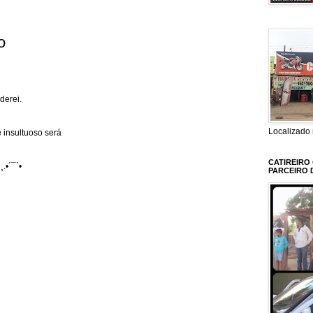
o
derei.
Localizado 
 insultuoso será
CATIREIRO
¸.•´¯`•
PARCEIRO 