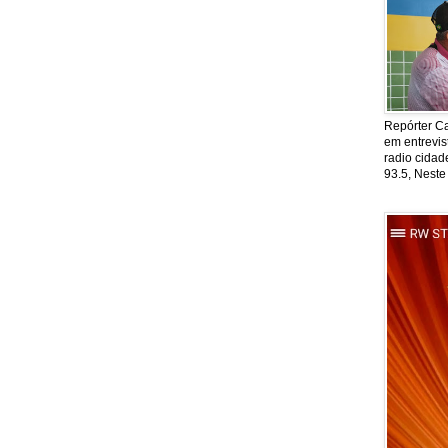
Repórter Ca
em entrevis
radio cida
93.5, Neste