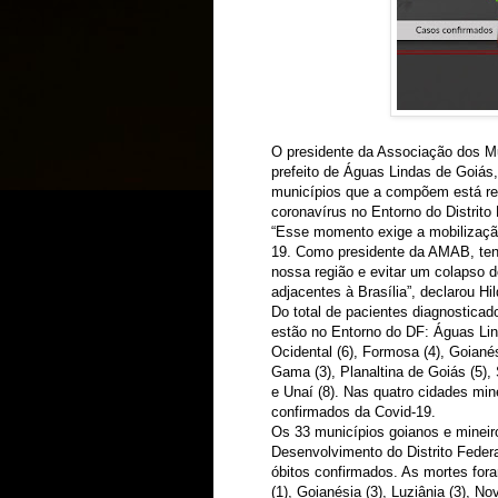
O presidente da Associação dos Mu
prefeito de Águas Lindas de Goiás
municípios que a compõem está re
coronavírus no Entorno do Distrito 
“Esse momento exige a mobilizaçã
19. Como presidente da AMAB, ten
nossa região e evitar um colapso 
adjacentes à Brasília”, declarou Hil
Do total de pacientes diagnostica
estão no Entorno do DF: Águas Lind
Ocidental (6), Formosa (4), Goianés
Gama (3), Planaltina de Goiás (5), 
e Unaí (8). Nas quatro cidades min
confirmados da Covid-19.
Os 33 municípios goianos e minei
Desenvolvimento do Distrito Feder
óbitos confirmados. As mortes for
(1), Goianésia (3), Luziânia (3), N