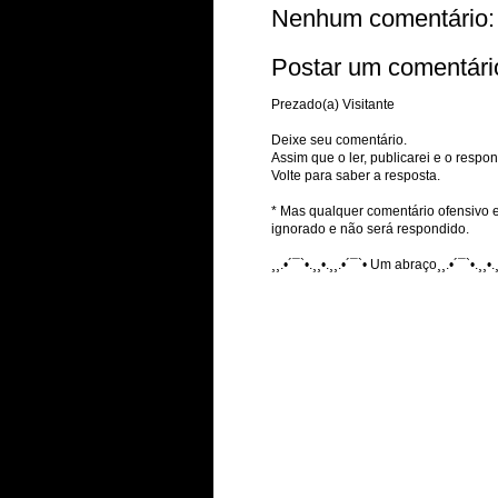
Nenhum comentário:
Postar um comentári
Prezado(a) Visitante
Deixe seu comentário.
Assim que o ler, publicarei e o respon
Volte para saber a resposta.
* Mas qualquer comentário ofensivo e
ignorado e não será respondido.
¸¸.•´¯`•.¸¸•.¸¸.•´¯`• Um abraço¸¸.•´¯`•.¸¸•.¸