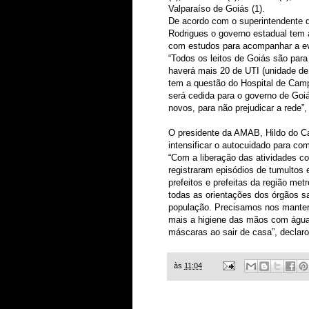
Valparaíso de Goiás (1).
De acordo com o superintendente
Rodrigues o governo estadual tem 
com estudos para acompanhar a e
“Todos os leitos de Goiás são para
haverá mais 20 de UTI (unidade de
tem a questão do Hospital de Cam
será cedida para o governo de Goiá
novos, para não prejudicar a rede”,
O presidente da AMAB, Hildo do Ca
intensificar o autocuidado para co
“Com a liberação das atividades c
registraram episódios de tumultos
prefeitos e prefeitas da região met
todas as orientações dos órgãos s
população. Precisamos nos manter a
mais a higiene das mãos com água
máscaras ao sair de casa”, declaro
às
11:04