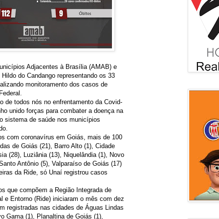
nicípios Adjacentes à Brasília (AMAB) e
, Hildo do Candango representando os 33
alizando monitoramento dos casos de
Federal.
o de todos nós no enfrentamento da Covid-
ho unido forças para combater a doença na
do sistema de saúde nos municípios
do.
dos com coronavírus em Goiás, mais de 100
as de Goiás (21), Barro Alto (1), Cidade
ia (28), Luziânia (13), Niquelândia (1), Novo
Santo Antônio (5), Valparaíso de Goiás (17)
eiras da Ride, só Unaí registrou casos
ros que compõem a Região Integrada de
al e Entorno (Ride) iniciaram o mês com dez
am registradas nas cidades de Águas Lindas
ovo Gama (1), Planaltina de Goiás (1),