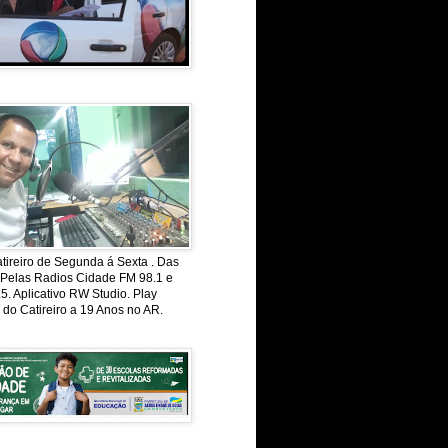
ireiro de Segunda á Sexta . Das
 Pelas Radios Cidade FM 98.1 e
. Aplicativo RW Studio. Play
 do Catireiro a 19 Anos no AR.