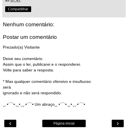
Compartilhar
Nenhum comentário:
Postar um comentário
Prezado(a) Visitante
Deixe seu comentário.
Assim que o ler, publicarei e o responderei.
Volte para saber a resposta.
* Mas qualquer comentário ofensivo e insultuoso
será
ignorado e não será respondido.
¸¸.•´¯`•.¸¸•.¸¸.•´¯`• Um abraço¸¸.•´¯`•.¸¸•.¸¸.•´¯`•
‹
›
Página inicial