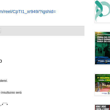
m/
reel/CpTI1_xr949/?igshid=
o
derei.
 insultuoso será
¸.•´¯`•