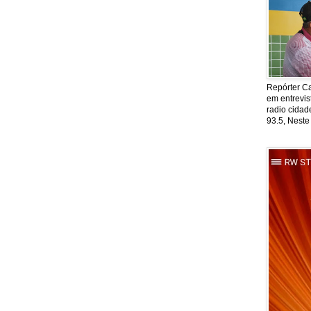
Repórter Ca
em entrevis
radio cida
93.5, Neste