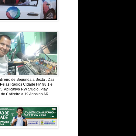
ireiro de Segunda á Sexta . Das
 Pelas Radios Cidade FM 98.1 e
. Aplicativo RW Studio. Play
 do Catireiro a 19 Anos no AR.