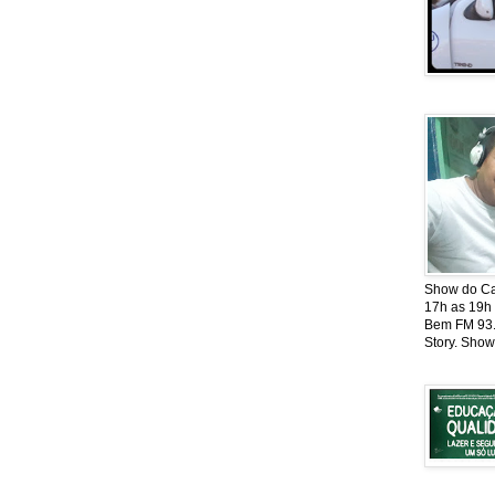
Show do Cat
17h as 19h
Bem FM 93.5
Story. Show