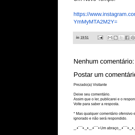
https://www.instagram.co
YmMyMTA2M2Y=
às
19:51
Nenhum comentário:
Postar um comentári
Prezado(a) Visitante
Deixe seu comentário.
Assim que o ler, publicarei e o respon
Volte para saber a resposta.
* Mas qualquer comentário ofensivo e
ignorado e não será respondido.
¸¸.•´¯`•.¸¸•.¸¸.•´¯`• Um abraço¸¸.•´¯`•.¸¸•.¸