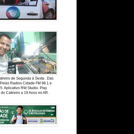
ireiro de Segunda á Sexta . Das
 Pelas Radios Cidade FM 98.1 e
. Aplicativo RW Studio. Play
 do Catireiro a 19 Anos no AR.