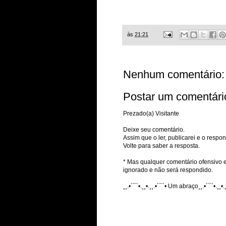
às
21:21
Nenhum comentário:
Postar um comentári
Prezado(a) Visitante
Deixe seu comentário.
Assim que o ler, publicarei e o respon
Volte para saber a resposta.
* Mas qualquer comentário ofensivo e
ignorado e não será respondido.
¸¸.•´¯`•.¸¸•.¸¸.•´¯`• Um abraço¸¸.•´¯`•.¸¸•.¸