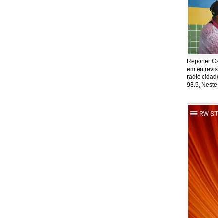
Repórter Ca
em entrevis
radio cida
93.5, Neste