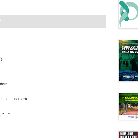
o
derei.
 insultuoso será
¸.•´¯`•