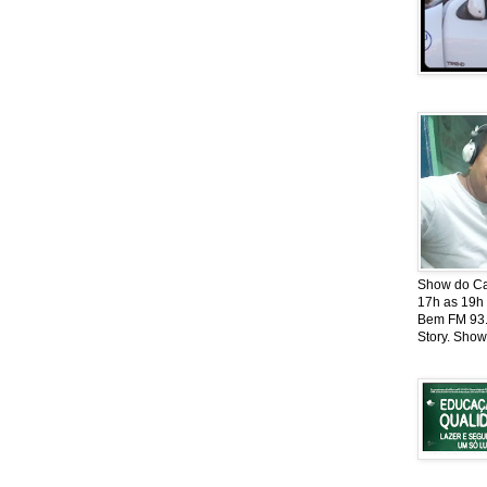
Show do Cat
17h as 19h
Bem FM 93.5
Story. Show