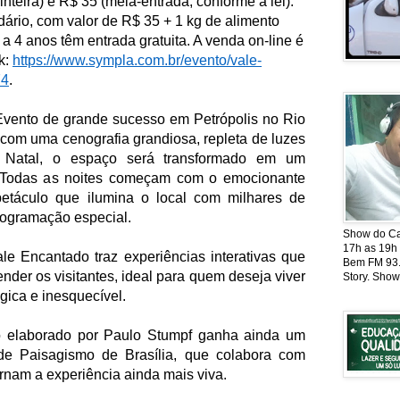
nteira) e R$ 35 (meia-entrada, conforme a lei).
ário, com valor de R$ 35 + 1 kg de alimento
 a 4 anos têm entrada gratuita. A venda on-line é
k:
https://www.sympla.com.br/
evento/vale-
74
.
vento de grande sucesso em Petrópolis no Rio
 com uma cenografia grandiosa, repleta de luzes
o Natal, o espaço será transformado em um
. Todas as noites começam com o emocionante
táculo que ilumina o local com milhares de
programação especial.
Show do Cat
17h as 19h
le Encantado traz experiências interativas que
Bem FM 93.5
der os visitantes, ideal para quem deseja viver
Story. Show
gica e inesquecível.
o elaborado por Paulo Stumpf ganha ainda um
de Paisagismo de Brasília, que colabora com
rnam a experiência ainda mais viva.