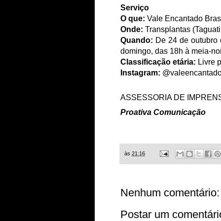
Serviço
O que:
Vale Encantado Brasí
Onde:
Transplantas (Taguati
Quando:
De 24 de outubro 
domingo, das 18h à meia-noi
Classificação etária:
Livre p
Instagram:
@valeencantad
ASSESSORIA DE IMPRENS
Proativa Comunicação
às
21:16
Nenhum comentário:
Postar um comentári