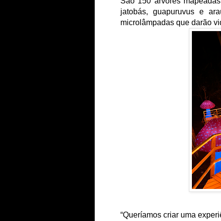
São 150 árvores mapeadas d
jatobás, guapuruvus e ara
microlâmpadas que darão vi
“Queríamos criar uma exper