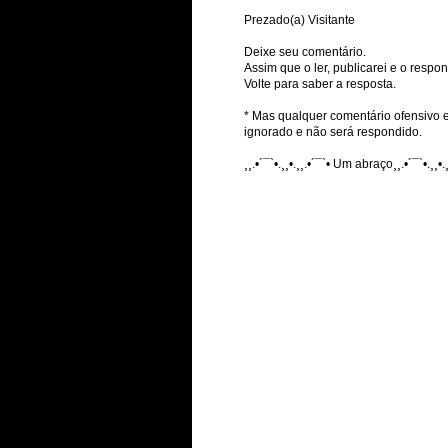
Prezado(a) Visitante
Deixe seu comentário.
Assim que o ler, publicarei e o respon
Volte para saber a resposta.
* Mas qualquer comentário ofensivo e
ignorado e não será respondido.
¸¸.•´¯`•.¸¸•.¸¸.•´¯`• Um abraço¸¸.•´¯`•.¸¸•.¸