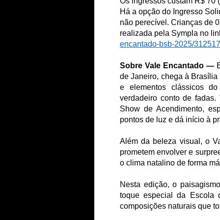
Os ingressos custam R$ 70 (i
Há a opção do Ingresso Solid
não perecível. Crianças de 0
realizada pela Sympla no lin
encantado-bsb-
2025/31251
Sobre Vale Encantado —
E
de Janeiro, chega à Brasília
e elementos clássicos d
verdadeiro conto de fadas
Show de Acendimento, espe
pontos de luz e dá início à 
Além da beleza visual, o Va
prometem envolver e surpreen
o clima natalino de forma má
Nesta edição, o paisagism
toque especial da Escola 
composições naturais que to