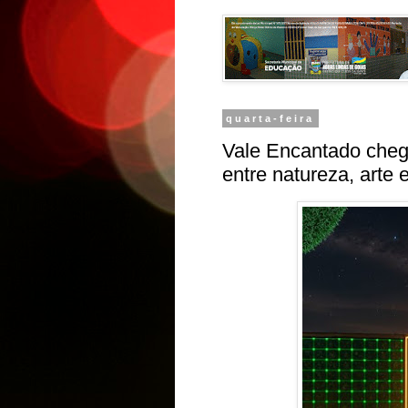
quarta-feira
Vale Encantado cheg
entre natureza, arte 