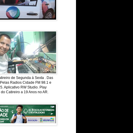
ireiro de Segunda á Sexta . Das
 Pelas Radios Cidade FM 98.1 e
. Aplicativo RW Studio. Play
 do Catireiro a 19 Anos no AR.