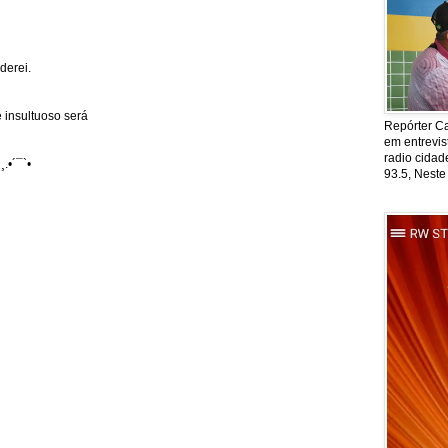
derei.
 insultuoso será
Repórter Ca
em entrevis
radio cida
¸.•´¯`•
93.5, Neste