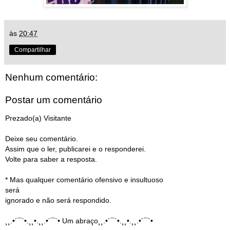
às
20:47
Compartilhar
Nenhum comentário:
Postar um comentário
Prezado(a) Visitante
Deixe seu comentário.
Assim que o ler, publicarei e o responderei.
Volte para saber a resposta.
* Mas qualquer comentário ofensivo e insultuoso
será
ignorado e não será respondido.
¸¸.•´¯`•.¸¸•.¸¸.•´¯`• Um abraço¸¸.•´¯`•.¸¸•.¸¸.•´¯`•