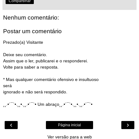
Compartilhar
Nenhum comentário:
Postar um comentário
Prezado(a) Visitante
Deixe seu comentário.
Assim que o ler, publicarei e o responderei.
Volte para saber a resposta.
* Mas qualquer comentário ofensivo e insultuoso
será
ignorado e não será respondido.
¸¸.•´¯`•.¸¸•.¸¸.•´¯`• Um abraço¸¸.•´¯`•.¸¸•.¸¸.•´¯`•
‹
›
Página inicial
Ver versão para a web